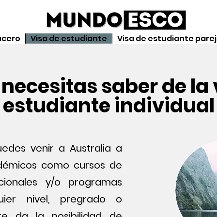
ucero
Visa de estudiante
Visa de estudiante pare
 necesitas saber de la
estudiante
individual
edes venir a Australia a
démicos como cursos de
cionales y/o programas
quier nivel, pregrado o
te da la posibilidad de