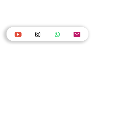
¿Dudas? ¿Preguntas?
Te contestaré lo antes posible.